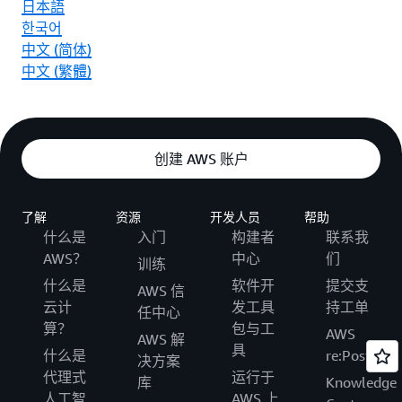
日本語
한국어
中文 (简体)
中文 (繁體)
创建 AWS 账户
了解
资源
开发人员
帮助
什么是
入门
构建者
联系我
AWS？
中心
们
训练
什么是
软件开
提交支
AWS 信
云计
发工具
持工单
任中心
算？
包与工
AWS
AWS 解
具
什么是
re:Post
决方案
代理式
运行于
库
Knowledge
人工智
AWS 上