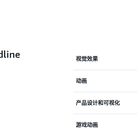
ine
视觉效果
动画
通过支持 Foundry Nuke 
具，扩展您处理复杂视觉特
的自定义工具集成。
产品设计和可视化
借助对 Arnold、Blen
术家，并通过分钟级扩缩跟
游戏动画
简化建筑师、设计师和工程
KeyShot 等渲染工具