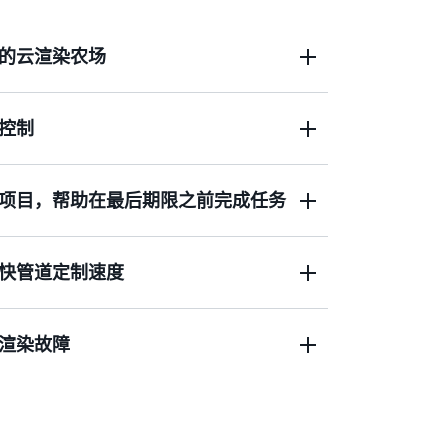
的云渲染农场
控制
可让您更轻松地构建渲染农场，而无需管理后端基础设
时间从数月缩短至数分钟。
项目，帮助在最后期限之前完成任务
按照项目设置预算和跟踪使用情况）使您能
正常。通过基于使用量的许可和即用即付定
源付费。
快管道定制速度
ud，您可以每分钟扩展或缩减数千个计算实例，以便
快生产时间、承担新项目并更好地满足具有
再缩减。
渲染故障
拥有丰富的自定义工具和内置集成功能，适用于包括
sk Maya、Foundry Nuke、Keyshot 和 SideFX
内容创作工具。
助手利用人工智能分析失败作业的日志和指标，确定根
样您的团队就能减少调试时间，增加创作时