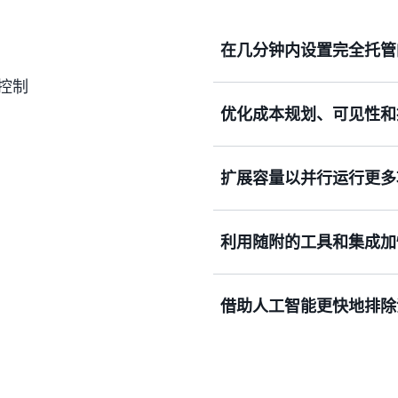
在几分钟内设置完全托管
控制
优化成本规划、可见性和
Deadline Cloud 
施，其简化的设置可将部署
扩展容量以并行运行更多
内置的成本管理功能（包括
够管理渲染成本，保持预算
价模式，您只需为使用的资
利用随附的工具和集成加
借助 Deadline Clo
您可以渲染复杂的资产、加
挑战性的周转时间。完成后
借助人工智能更快地排除
Deadline Cloud 
Autodesk Arnold、Autode
Houdini 在内的热门数字
Deadline Cloud 
本原因并推荐修复方案，这