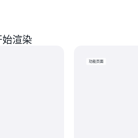
通过内置的 Chaos V-Ray、Si
过场动画、剧情画面和宣传
d 开始渲染
功能页面