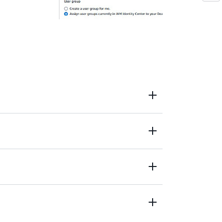
和 SideFX Houdini 等数字内容创作（DCC）工
效和模拟的能力，并将您所需的软件与附带
der、Maya 等软件的快速设置和支持，快速启用艺
上制作周期。
师对渲染功能的访问流程，以便使用
进行产品渲染、可视化和仿真的高强度处理。