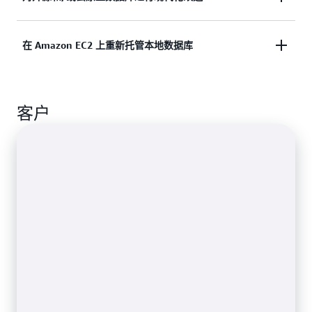
云服务，从而消除无差别的数据库管理任务。
通过现代化改造来降低成本，并提升系统可用性、灾
在 Amazon EC2 上重新托管本地数据库
难恢复能力和可靠性，从而推动创新加速并提高运营
效率。 通过将基于规则的架构转换与生成式人工智
能辅助的代码转换相结合，加速数据库迁移。
通过在 Amazon EC2 专属主机或裸机上重新托管数据
客户
库，开启您的云之旅。保持现有运营模式的同时，充
分利用云的可扩展性和灵活性。保留对底层操作系统
的完全访问权限。