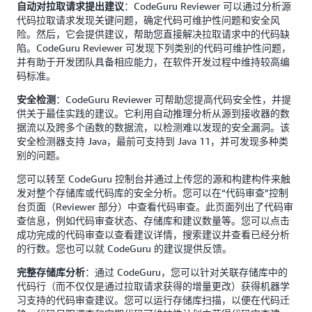
：CodeGuru Reviewer 可以通过分析源
自动对拉取请求提出建议
代码拉取请求发现关键问题，确定代码可维护性问题和安全风
险。然后，它会提供建议，帮助您直接解决拉取请求中的代码缺
陷。CodeGuru Reviewer 可发现下列类别的代码可维护性问题，
并有助于开发团队具备相应能力，在软件开发过程中维持较高编
码标准。
：CodeGuru Reviewer 可帮助您提高代码安全性，并提
安全检测
供关于最佳实践的建议。它利用自动推理分析从源到接收器的数
据流以及跨多个函数的数据流，以检测难以发现的安全漏洞。该
安全检测器支持 Java，最前可支持到 Java 11，并可发现多种类
别的问题。
您可以转至 CodeGuru 控制台并通过上传您的源和构建构件来触
发对整个存储库或代码库的安全分析。您可以在“代码审查”控制
台页面（Reviewer 部分）中查看代码审查。此页面列出了代码审
查信息，例如代码审查状态、存储库和建议数量等。您可以点击
成功完成的代码审查以查看建议详情，搜索建议并查看已经分析
的行数。您也可以就 CodeGuru 的建议提供反馈。
：通过 CodeGuru，您可以针对关联存储库中的
完整存储库分析
代码行（而不仅仅是通过拉取请求获得的增量更改）获得机器学
习支持的代码审查建议。您可以运行存储库扫描，以便在代码迁