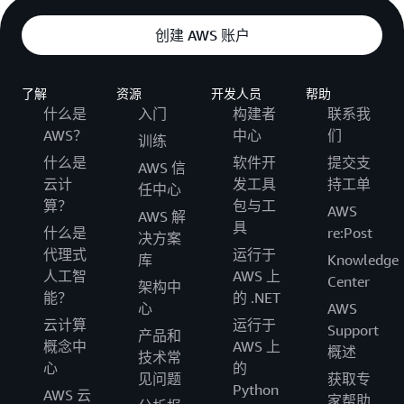
创建 AWS 账户
了解
资源
开发人员
帮助
什么是
入门
构建者
联系我
AWS？
中心
们
训练
什么是
软件开
提交支
AWS 信
云计
发工具
持工单
任中心
算？
包与工
AWS
AWS 解
具
什么是
re:Post
决方案
代理式
运行于
库
Knowledge
人工智
AWS 上
Center
架构中
能？
的 .NET
心
AWS
云计算
运行于
Support
产品和
概念中
AWS 上
概述
技术常
心
的
见问题
获取专
Python
AWS 云
家帮助