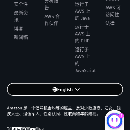
分析报
安全性
运行于
告
AWS 可
AWS 上
最新资
访问性
AWS 合
的 Java
讯
作伙伴
法律
运行于
博客
AWS 上
新闻稿
的 PHP
运行于
AWS 上
的
JavaScript
English
Amazon 是一个倡导机会均等的雇主：反对少数族裔、妇女、残
疾人士、退伍军人、性别认同、性取向和年龄歧视。
1