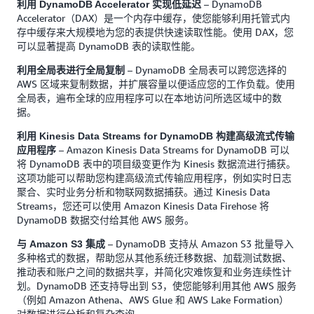
– DynamoDB
利用 DynamoDB Accelerator 实现低延迟
Accelerator（DAX）是一个内存中缓存，使您能够利用托管式内
存中缓存来大规模地为您的表提供快速读取性能。使用 DAX，您
可以显著提高 DynamoDB 表的读取性能。
– DynamoDB 全局表可以跨您选择的
利用全局表进行全局复制
AWS 区域来复制数据，并扩展容量以便适应您的工作负载。使用
全局表，遍布全球的应用程序可以在本地访问所选区域中的数
据。
利用 Kinesis Data Streams for DynamoDB 构建高级流式传输
– Amazon Kinesis Data Streams for DynamoDB 可以
应用程序
将 DynamoDB 表中的项目级变更作为 Kinesis 数据流进行捕获。
这项功能可以帮助您构建高级流式传输应用程序，例如实时日志
聚合、实时业务分析和物联网数据捕获。通过 Kinesis Data
Streams，您还可以使用 Amazon Kinesis Data Firehose 将
DynamoDB 数据交付给其他 AWS 服务。
– DynamoDB 支持从 Amazon S3 批量导入
与 Amazon S3 集成
多种格式的数据，帮助您从其他系统迁移数据、加载测试数据、
推动表和账户之间的数据共享，并简化灾难恢复和业务连续性计
划。DynamoDB 还支持导出到 S3，使您能够利用其他 AWS 服务
（例如 Amazon Athena、AWS Glue 和 AWS Lake Formation）
对数据进行分析和复杂查询。