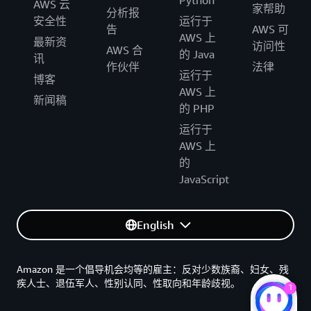
Python
AWS 云
家帮助
分析报
安全性
运行于
告
AWS 可
AWS 上
最新资
访问性
AWS 合
的 Java
讯
作伙伴
法律
运行于
博客
AWS 上
新闻稿
的 PHP
运行于
AWS 上
的
JavaScript
English
Amazon 是一个倡导机会均等的雇主：反对少数族裔、妇女、残
疾人士、退伍军人、性别认同、性取向和年龄歧视。
1