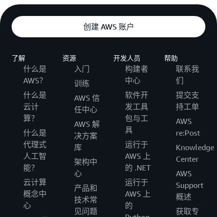
创建 AWS 账户
了解
资源
开发人员
帮助
什么是
入门
构建者
联系我
AWS？
中心
们
训练
什么是
软件开
提交支
AWS 信
云计
发工具
持工单
任中心
算？
包与工
AWS
AWS 解
具
什么是
re:Post
决方案
代理式
运行于
库
Knowledge
人工智
AWS 上
Center
架构中
能？
的 .NET
心
AWS
云计算
运行于
Support
产品和
概念中
AWS 上
概述
技术常
心
的
见问题
获取专