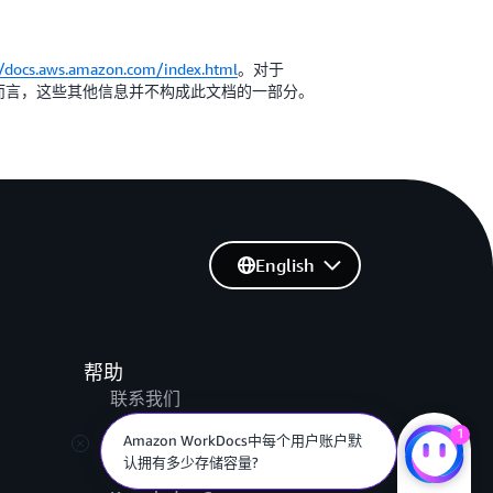
//docs.aws.amazon.com/index.html
。对于
协议而言，这些其他信息并不构成此文档的一部分。
English
帮助
联系我们
提交支持工单
1
Amazon WorkDocs中每个用户账户默
AWS re:Post
认拥有多少存储容量?