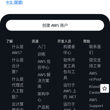
中文 (繁體)
创建 AWS 账户
了解
资源
开发人员
帮助
什么是
入门
构建者
联系我
AWS？
中心
们
训练
什么是
软件开
提交支
AWS 信
云计
发工具
持工单
任中心
算？
包与工
AWS
AWS 解
具
什么是
re:Post
决方案
代理式
运行于
库
Knowledge
人工智
AWS 上
Center
架构中
能？
的 .NET
心
AWS
云计算
运行于
Support
产品和