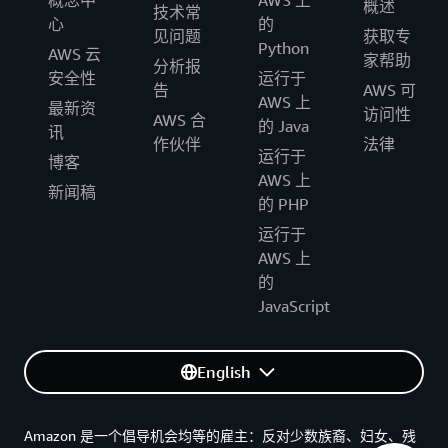
概念中
AWS 上
概述
技术常
心
的
见问题
获取专
Python
AWS 云
家帮助
分析报
安全性
运行于
告
AWS 可
AWS 上
最新资
访问性
AWS 合
的 Java
讯
作伙伴
法律
运行于
博客
AWS 上
新闻稿
的 PHP
运行于
AWS 上
的
JavaScript
English
Amazon 是一个倡导机会均等的雇主：反对少数族裔、妇女、残