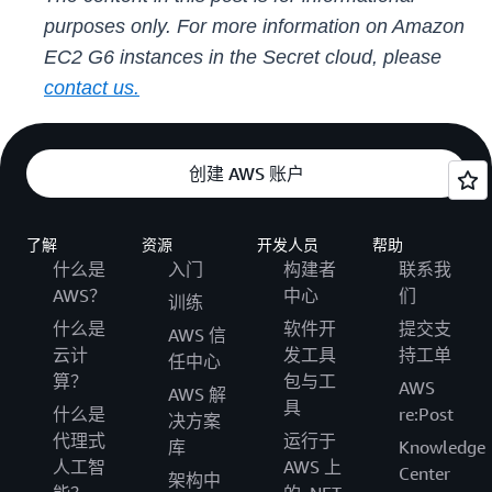
purposes only. For more information on Amazon
EC2 G6 instances in the Secret cloud, please
contact us.
创建 AWS 账户
了解
资源
开发人员
帮助
什么是
入门
构建者
联系我
AWS？
中心
们
训练
什么是
软件开
提交支
AWS 信
云计
发工具
持工单
任中心
算？
包与工
AWS
AWS 解
具
什么是
re:Post
决方案
代理式
运行于
库
Knowledge
人工智
AWS 上
Center
架构中