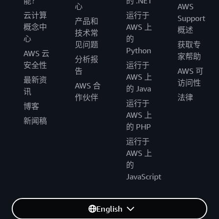
能？
的 .NET
心
AWS
云计算
运行于
Support
产品和
概念中
AWS 上
概述
技术常
心
的
见问题
获取专
Python
AWS 云
家帮助
分析报
安全性
运行于
告
AWS 可
AWS 上
最新资
访问性
AWS 合
的 Java
讯
作伙伴
法律
运行于
博客
AWS 上
新闻稿
的 PHP
运行于
AWS 上
的
JavaScript
English