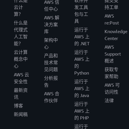
什么是
软件开
提交支
AWS 信
云计
发工具
持工单
任中心
算？
包与工
AWS
AWS 解
具
什么是
re:Post
决方案
代理式
运行于
库
Knowledge
人工智
AWS 上
Center
架构中
能？
的 .NET
心
AWS
云计算
运行于
Support
产品和
概念中
AWS 上
概述
技术常
心
的
见问题
获取专
Python
AWS 云
家帮助
分析报
安全性
运行于
告
AWS 可
AWS 上
最新资
访问性
AWS 合
的 Java
讯
作伙伴
法律
运行于
博客
AWS 上
新闻稿
的 PHP
运行于