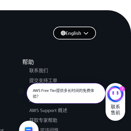
English
帮助
联系我们
提交支持工单
1
AWS re:Post
如果想了解 AWS Firewall Manager 的
详细信息可以查看哪些资源?
Knowledge Center
联系

AWS Support 概述
售前
获取专家帮助
pt
AWS 可访问性