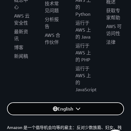
概念中
AWS 上
概述
技术常
心
的
见问题
获取专
Python
AWS 云
家帮助
分析报
安全性
运行于
告
AWS 可
AWS 上
最新资
访问性
AWS 合
的 Java
讯
作伙伴
法律
运行于
博客
AWS 上
新闻稿
的 PHP
运行于
AWS 上
的
JavaScript
English
Amazon 是一个倡导机会均等的雇主：反对少数族裔、妇女、残