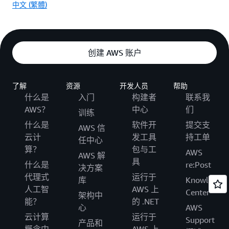
中文 (繁體)
创建 AWS 账户
了解
资源
开发人员
帮助
什么是
入门
构建者
联系我
AWS？
中心
们
训练
什么是
软件开
提交支
AWS 信
云计
发工具
持工单
任中心
算？
包与工
AWS
AWS 解
具
什么是
re:Post
决方案
代理式
运行于
库
Knowledge
人工智
AWS 上
Center
架构中
能？
的 .NET
心
AWS
云计算
运行于
Support
产品和