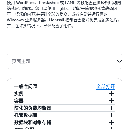
使用 WordPress、Prestashop 或 LAMP 等预配置蓝图轻松启动网
站或应用程序。您可以使用 Lightsail 功能来简便地托管静态内
容、将您的内容连接到全球的受众，或者启动并运行您的
Windows 业务服务器。Lightsail 控制台会指导您完成配置过程，
并且在许多情况下，已经配置了组件。
页面主题
一般性问题
全部打开
实例
容器
Lightsail 提供易于建立的虚拟服务器（实例），
简化的负载均衡器
并以 AWS 的强大功能和可靠性为后盾。您可以在
Lightsail 提供了一种在云中运行容器的简便方
托管数据库
几分钟内启动网站、Web 应用程序或项目，并通
法。借助 Lightsail Container Service，客户现在
Lightsail 的简化负载均衡在您的实例之间路由
数据块和对象存储
过直观的 Lightsail 控制台或 API 管理实例。
只需几个步骤即可运行容器化的应用程序，并从
Web 流量，因此您的网站和应用程序可以适应流
Lightsail 提供完整配置的 MySQL 或 PostgreSQL