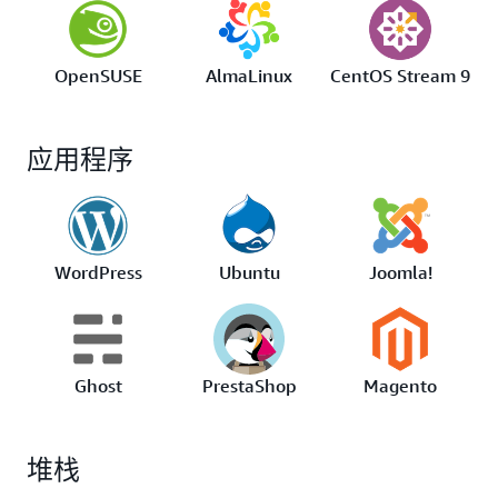
OpenSUSE
AlmaLinux
CentOS Stream 9
应用程序
WordPress
Ubuntu
Joomla!
Ghost
PrestaShop
Magento
堆栈