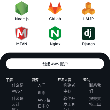
Node.js
GitLab
LAMP
MEAN
Nginx
Django
创建 AWS 账户
了解
资源
开发人员
帮助
什么是
入门
构建者
联系我
AWS？
中心
们
训练
什么是
软件开
提交支
AWS 信
云计
发工具
持工单
任中心