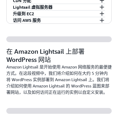
CDN 分配
Internet 安全访问它们。
量变化，避免中断并提供无缝的访问者体验。
数据库计划，其中包括内存、处理、存储和传输
Amazon Lightsail 提供数据块和对象存储。您可以
Lightsail 虚拟服务器
在创建实例时，Lightsail 让您只需单击即可启动
限额。使用 Lightsail 托管式数据库，您可以轻松
使用 SSD 型高度可用的存储，快速且轻松地为
Lightsail 支持内容分发网络 (CDN) 分配，此类分
升级到 EC2
简单的操作系统 (OS)、预置的应用程序或开发堆
利用 Lightsail Containers，客户可以直接从开发
另外，Lightsail 负载均衡器包含集成化证书管
地独立扩展虚拟服务器的数据库，提高应用程序
Linux 或 Windows 虚拟服务器扩展存储。对于
配与 Amazon CloudFront 构建在相同的基础设施
Lightsail 提供易于建立的虚拟服务器（实例），
栈，例如 WordPress、Windows、Plesk、LAMP
访问 AWS 服务
人员工作流在云上运行 Docker 容器。Lightsail 从
理，并提供免费的 SSL/TLS 证书，只需几次点击
的可用性，或在云中运行独立数据库。您还可以
Lightsail 对象存储，您可以轻松地在云上托管静
上。这使您可以通过在全球范围内设置代理服务
并以 AWS 的强大功能和可靠性为后盾。您可以在
随着您在云方面的想法越来越多，您可以在简单
和 Nginx 等。每个 Lightsail 实例都内置了防火
开发人员推送的 Docker 映像创建容器，同时，我
就可以预置并添加到负载均衡器。您可以直接从
在 Lightsail 中部署多层应用程序，方法是创建连
态内容。
器，轻松地将您的内容分发给全球受众，以便您
几分钟内启动网站、Web 应用程序或项目，并通
的引导下轻松迁移到 EC2。有了此功能，Lightsail
Amazon Lightsail 通过一组集中的功能，如实例、
墙，让您能够根据源 IP、端口和协议来允许或限
们会负责复杂的基础设施管理。
Lightsail 控制台请求和管理证书，我们会代表您
接到中央托管式数据库的多个实例，以及将流量
的全球用户可以访问地理位置更靠近他们的网
过直观的 Lightsail 控制台或 API 管理实例。
让您感到放心，因为随着您的网站或应用程序的
托管数据库和负载均衡器，让入门变得更容易。
制指向实例的流量。
管理续订。
请参阅定价
定向到实例的负载均衡器。
站，从而降低延迟。
发展，我们可以帮助您进行扩展，满足您的需
但这并不意味着您只能从这些选项中进行选择，
请参阅定价
在创建实例时，Lightsail 让您只需单击即可启动
求。
您可以通过 Amazon VPC 对等将 Lightsail 项目与
在 Amazon Lightsail 上部署
了解详情
请参阅定价
了解详情
简单的操作系统 (OS)、预置的应用程序或开发堆
AWS 中的 90 多个其他服务集成。
WordPress 网站
栈，例如 WordPress、Windows、Plesk、LAMP
升级很简单，只需拍摄实例的快照，然后按照
和 Nginx 等。每个 Lightsail 实例都内置了防火
Lightsail 控制台中的分步流程将快照导出到
您可以使用 AWS 管理控制台管理 AWS 中的服
Amazon Lightsail 是开始使用 Amazon 网络服务的最便捷
墙，让您能够根据源 IP、端口和协议来允许或限
EC2。然后，您可以使用“升级到 EC2”向导来启动
务，同时仍在 Lightsail 控制台中进行日常管理。
方式。在这段视频中，我们将介绍如何在大约 5 分钟内
制指向实例的流量。
并运行新的 EC2 实例。
这样就可以兼具二者之所长！
将 WordPress 实例部署到 Amazon Lightsail 上。我们将
介绍如何使用 Amazon Lightsail 的 WordPress 蓝图来部
实例运行后，您可以创建自定义警报，并在发生
了解有关升级到 EC2 的更多信息
了解有关将 Lightsail 与其他 AWS 服务配合使用的
署网站，以及如何访问正在运行的实例以自定义安装。
异常时收到电子邮件或短信通知。
更多信息
了解详情