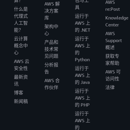
算？
包与工
AWS
AWS 解
具
什么是
re:Post
决方案
代理式
运行于
库
Knowledge
人工智
AWS 上
Center
架构中
能？
的 .NET
心
AWS
云计算
运行于
Support
产品和
概念中
AWS 上
概述
技术常
心
的
见问题
获取专
Python
AWS 云
家帮助
分析报
安全性
运行于
告
AWS 可
AWS 上
最新资
访问性
AWS 合
的 Java
讯
作伙伴
法律
运行于
博客
AWS 上
新闻稿
的 PHP
运行于
AWS 上
的