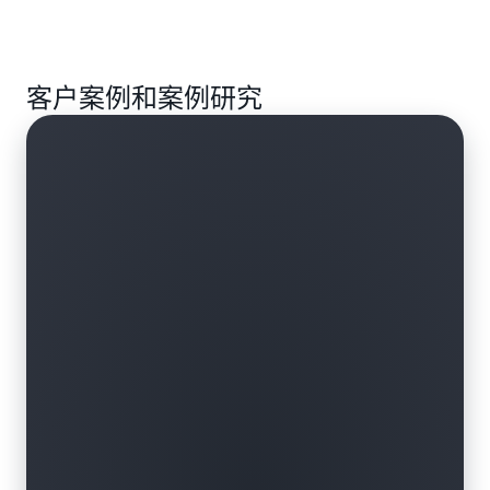
了解更多
空间模式和趋势。让您的团队能够使用您的地理数据
中包含位置详细信息，或将地图集成到您的数字体验
了解更多
创建可自定义的交互式地图可视化内容。使用地图和
中。
显示展示目的地的动态地图，包括详细的街景和主要
数据来优化位置选择、规划基础设施或分析市场机
客户案例和案例研究
地理特征。为游客和旅行者重点介绍酒店、餐厅和其
会。
了解更多
他景点。绘制徒步路径等户外设施，以帮助用户规划
理想的行程。
了解更多