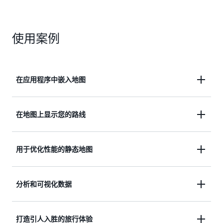
使用案例
在应用程序中嵌入地图
在应用程序中构建地图，营造基于位置的体验。可视
在地图上显示您的路线
化商业位置，搜索景点，以及帮助用户查找特定地
址。启用无缝的位置共享和地理标记功能，增强与客
提供准确的地图，精确地指引您的客户。让您的送货
用于优化性能的静态地图
户的互动。使用全面的地图数据、可靠的地理编码功
司机能够行驶在最高效的路线，同时使车队经理能够
能和灵活的渲染来创建量身定制的交互式地图，满足
直观地了解其整体运输的位置和状态。利用我们全面
您的需求。无论您是构建名录、拼车应用程序还是社
将街道地图、卫星图像和基于位置的视觉内容无缝添
分析和可视化数据
的地图数据和路线算法来优化物流、提升准时交付表
交平台，都可以将动态、高质量的地图体验集成到您
加到您的网站、文档和应用程序中。静态地图使您能
现并提升客户满意度。构建运输应用程序或增强供应
的应用程序中，从而提高用户参与度和业务洞察力。
够创建可提供地理背景的可自定义地图图像，而无需
链管理系统。
将您的数据叠加到高质量的地图上，以发现变革性的
打造引人入胜的旅行体验
复杂的客户端渲染。在收据上显示配送路线，在文档