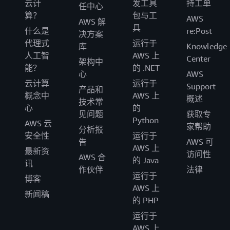
云计
发工具
持工单
任中心
算？
包与工
AWS
AWS 解
具
什么是
re:Post
决方案
代理式
运行于
库
Knowledge
人工智
AWS 上
Center
架构中
能？
的 .NET
心
AWS
云计算
运行于
Support
产品和
概念中
AWS 上
概述
技术常
心
的
见问题
获取专
Python
AWS 云
家帮助
分析报
安全性
运行于
告
AWS 可
AWS 上
最新资
访问性
AWS 合
的 Java
讯
作伙伴
法律
运行于
博客
AWS 上
新闻稿
的 PHP
运行于
AWS 上