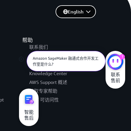
English
帮助
联系我们
提交支持工单
1
Amazon SageMaker 融通式合作开发工
AWS re:Post
作室是什么?
Knowledge Center
联系

售前
AWS Support 概述
获取专家帮助
pt
AWS 可访问性
法律
智能

售后