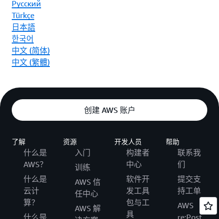
Ρусский
Türkçe
日本語
한국어
中文 (简体)
中文 (繁體)
创建 AWS 账户
了解
资源
开发人员
帮助
什么是
入门
构建者
联系我
AWS？
中心
们
训练
什么是
软件开
提交支
AWS 信
云计
发工具
持工单
任中心
算？
包与工
AWS
AWS 解
具
什么是
re:Post