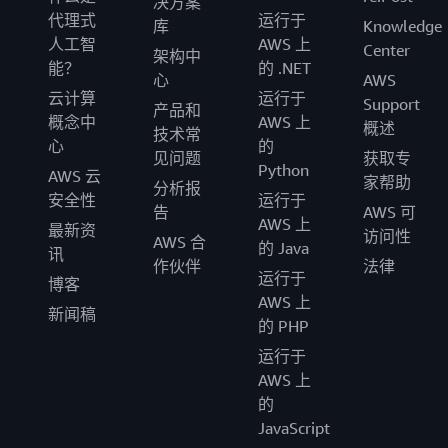
决方案
代理式
运行于
库
Knowledge
人工智
AWS 上
Center
架构中
能？
的 .NET
心
AWS
云计算
运行于
Support
产品和
概念中
AWS 上
概述
技术常
心
的
见问题
获取专
Python
AWS 云
家帮助
分析报
安全性
运行于
告
AWS 可
AWS 上
最新资
访问性
AWS 合
的 Java
讯
作伙伴
法律
运行于
博客
AWS 上
新闻稿
的 PHP
运行于
AWS 上
的
JavaScript