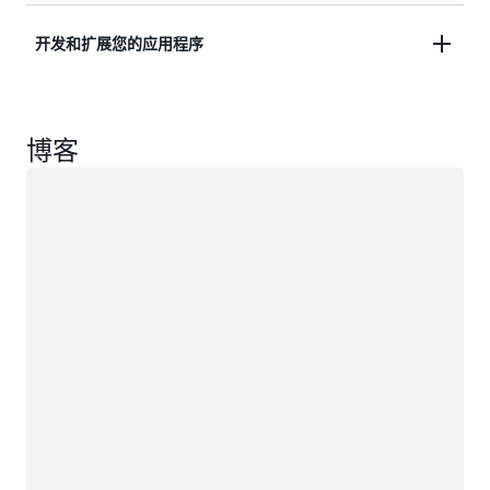
业务正常运行。
依靠基于云的弹性，保证您的数据处于稳定、可恢复
开发和扩展您的应用程序
状态，并且在业务利益相关者需要时随时可供访问。
增加云中数据库占用空间，以随着业务需求进行扩
展，同时确信使用的容量不会超过容量。
博客
正在加载