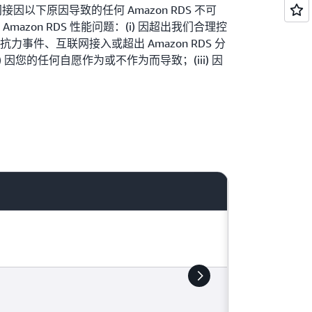
接因以下原因导致的任何 Amazon RDS 不可
azon RDS 性能问题：(i) 因超出我们合理控
事件、互联网接入或超出 Amazon RDS 分
 因您的任何自愿作为或不作为而导致；(iii) 因
具有类似 CPU 和内存资源限制的其他实例类的实例
azon RDS 用户指南中所述的
基本操作指南
而导
到无法运行的程度、创建表格数量过多导致恢
由导致数据库反复崩溃或数据库实例无法运行的底
 因数据库工作负载的 IO 容量不足，恢复时间较
、软件或其他技术而导致；或 (viii) 因我们根据协
 RDS 的权利而导致。
运行时间百分比或实例级正常运行时间百分比
因素以外的因素影响，则我们在发放服务抵扣
素。
级正常运行时间百分比”按以下方式计算：100%