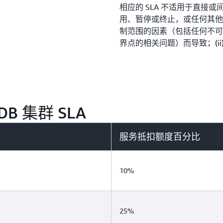
相应的 SLA 不适用于直接或间
用、暂停或终止，或任何其他 Am
制范围的因素（包括任何不可抗力
界点的相关问题）而导致；(ii)
属于 Micro DB 实例类或
而导致；(iv) 因您未遵循 Am
致（例如，使数据库实例过载
复时间大大增加等）；(v) 
层数据库引擎软件引起；(vi)
DB 集群 SLA
长而导致；(vii) 因您的设备
议暂停或终止您使用 Amazon
服务抵扣额度百分比
如果可用性受到计算每月正常
（按适用情形）时明确使用的
10%
额度时可能会酌情考虑此类因
定义
25%
给定单 DB 实例的“实例