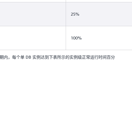
RDS。
“不可用”和“不可用性”是
25%
AZ DB 实例、多 AZ D
100%
期内，每个单 DB 实例达到下表所示的实例级正常运行时间百分