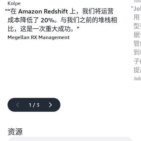
Jo
Kolpe
J
“在 Amazon Redshift 上，我们将运营
用
成本降低了 20%。与我们之前的堆栈相
型
比，这是一次重大成功。
据
Megellan RX Management
管
到
子
提
Jo
1 / 3
资源