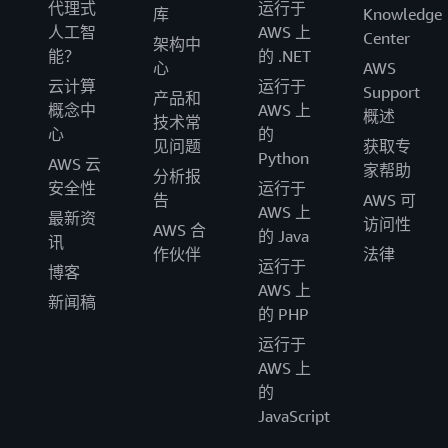
代理式
运行于
库
Knowledge
人工智
AWS 上
Center
架构中
能？
的 .NET
心
AWS
云计算
运行于
Support
产品和
概念中
AWS 上
概述
技术常
心
的
见问题
获取专
Python
AWS 云
家帮助
分析报
安全性
运行于
告
AWS 可
AWS 上
最新资
访问性
AWS 合
的 Java
讯
作伙伴
法律
运行于
博客
AWS 上
新闻稿
的 PHP
运行于
AWS 上
的
JavaScript