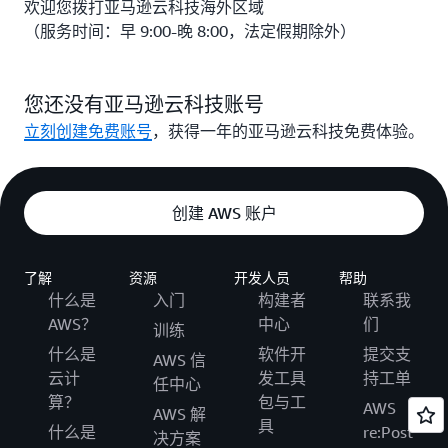
欢迎您拨打亚马逊云科技海外区域
（服务时间：早 9:00-晚 8:00，法定假期除外）
您还没有亚马逊云科技账号
立刻创建免费账号
，获得一年的亚马逊云科技免费体验。
创建 AWS 账户
了解
资源
开发人员
帮助
什么是
入门
构建者
联系我
AWS？
中心
们
训练
什么是
软件开
提交支
AWS 信
云计
发工具
持工单
任中心
算？
包与工
AWS
AWS 解
具
什么是
re:Post
决方案