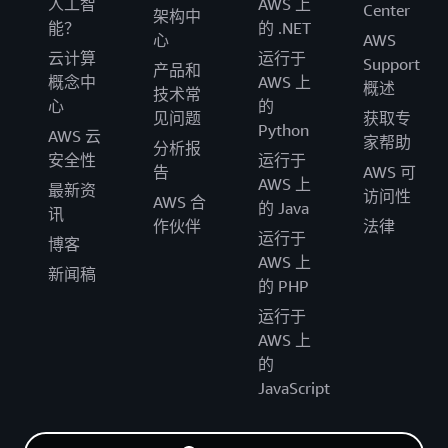
人工智
AWS 上
Center
架构中
能？
的 .NET
心
AWS
云计算
运行于
Support
产品和
概念中
AWS 上
概述
技术常
心
的
见问题
获取专
Python
AWS 云
家帮助
分析报
安全性
运行于
告
AWS 可
AWS 上
最新资
访问性
AWS 合
的 Java
讯
作伙伴
法律
运行于
博客
AWS 上
新闻稿
的 PHP
运行于
AWS 上
的
JavaScript