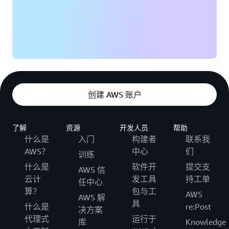
创建 AWS 账户
了解
资源
开发人员
帮助
什么是
入门
构建者
联系我
AWS？
中心
们
训练
什么是
软件开
提交支
AWS 信
云计
发工具
持工单
任中心
算？
包与工
AWS
AWS 解
具
什么是
re:Post
决方案
代理式
运行于
库
Knowledge