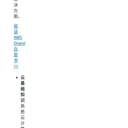
品
并
让
决
与
经
您
方
服
济
可
案。
务。
的
以
阅
了
使
直
读
解
用
接
AWS
详
AWS
在
Overview
情
的
命
白
产
令
了
皮
品
行
解
书
与
中
AWS
>>
服
管
管
务。
理
理
云
点
AWS
控
基
击
服
制
础
此
务
台：
知
处
，
和
学
识：
查
资
习
熟
看
源，
如
悉
更
简
何
云
多
化
使
计
相
了
用