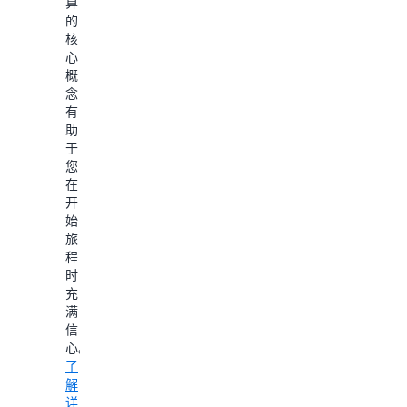
算
关
部
AWS
的
教
署
管
核
程。
和
理
心
自
控
概
动
保
制
念
化
护
台，
有
流
您
这
助
程。
的
是
于
了
AWS
一
您
解
账
款
在
详
户：
Web
开
了
情
应
始
解
用
设
旅
如
程
置
程
何
序，
AWS
时
通
让
Clou
充
过
您
Deve
满
配
能
Kit
信
置
够
(AWS
心。
用
访
CDK)
了
户
问
AWS
解
为
管
CDK
详
您