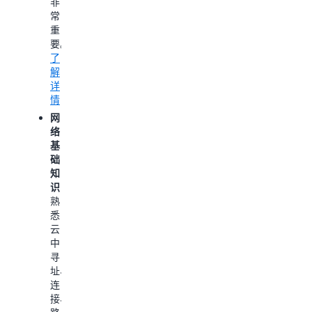
非
修
解
常
复，
详
重
以
情
要。
及
了
优
解
化
详
AWS
情
资
源，
网
Amaz
络
Q
基
开
础
发
知
者
识：
版
熟
可
悉
协
云
助
中
开
寻
发
址、
人
连
员
接、
和