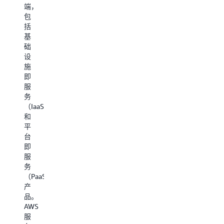
管
要
将
端，
理
有
有
包
控
效
助
括
制
的
您
基
台，
账
加
础
开
户
速
设
始
管
开
施
使
理。
发
即
用
这
流
服
AWS
些
程
务
的
基
并
（IaaS）
产
础
提
和
品
教
高
平
与
程
生
台
服
为
产
即
务。
您
效
服
提
率。
务
供
更
开
（PaaS）
管
多
始
产
理
开
创
品。
账
发
建
AWS
户
工
账
服