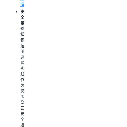
理
使
情
的
AWS
您
AWS
安
资
能
账
全
源
够
户
基
所
使
提
础
需
用
供
知
的
熟
安
识：
信
悉
全
运
息。
的
保
用
了
编
护。
这
解
程
了
些
详
语
解
实
情
言
详
践，
定
情
作
义
为
云
了
您
资
解
围
源，
如
绕
大
何
云
幅
控
安
提
制
全
高
AWS
进
基
成