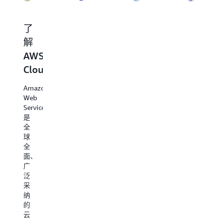
了
创
管
安
解
建
理
装
AWS
您
您
开
Cloud
的
的
发
账
账
工
Amazon
户
户
具
Web
Services（AWS）
创
成
选
是
建
功
择
全
您
运
安
球
的
行
装
全
AWS
和
合
面、
账
维
适
广
户，
护
的
泛
并
云
开
采
了
资
发
纳
解
源
工
的
AWS
需
具，
云