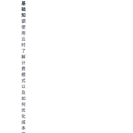
及
基
码、
如
础
测
何
知
试
使
识：
和
用
使
升
AWS
用
级
Budgets
云
应
设
时，
用
置
了
程
成
解
序，
本
计
到
预
费
诊
算，
模
断
以
式
错
监
以
误、
控
及
执
您
如
行
的
何
安
使
优
全
用
化
扫
成
成
描
本。
本
和
了