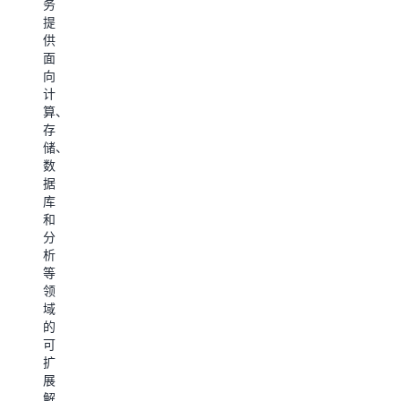
安
具，
户：
务
按
全，
请
提
照
成
访
供
指
本
问
面
南
支
开
向
创
出
发
计
建
和
人
算、
您
资
员
存
的
源
中
储、
AWS
使
心
。
数
账
用
据
户，
的
设
库
使
最
置
和
您
佳
AWS
分
能
实
命
析
够
践，
令
等
开
确
行
领
始
保
界
域
使
您
面
的
用
可
（AW
可
AWS
以
CLI
扩
的
高
AWS
展
产
效
CLI
解