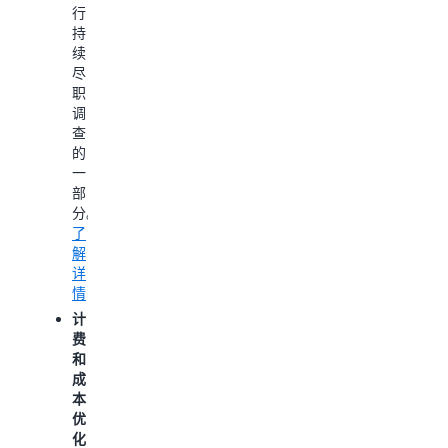
行
础
本：
持
我
设
续
们
施
尽
将
部
职
向
署
调
您
效
查
展
率。
的
示
了
一
如
解
部
何
详
分。
在
情
了
使
利
解
用
用
详
AWS
AI
情
Free
提
Tier
计
高
时
费
开
控
和
发
制
成
速
成
本
度：
本，
优
从
以
化
编