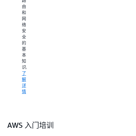
路
IT
由
专
和
业
网
人
络
员
安
完
全
成
的
所
基
有
本
任
知
务。
识。
了
了
解
解
详
详
情
情
AWS 入门培训