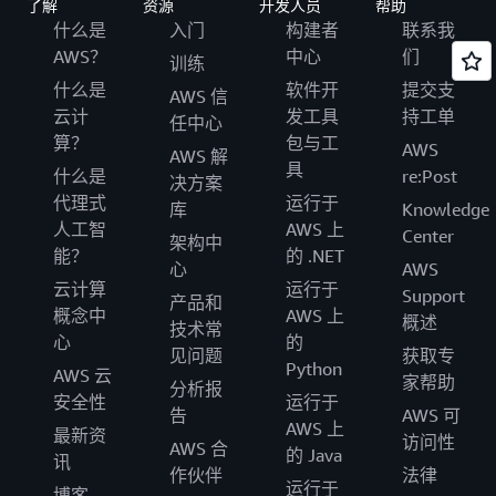
了解
资源
开发人员
帮助
什么是
入门
构建者
联系我
AWS？
中心
们
训练
什么是
软件开
提交支
AWS 信
云计
发工具
持工单
任中心
算？
包与工
AWS
AWS 解
具
什么是
re:Post
决方案
代理式
运行于
库
Knowledge
人工智
AWS 上
Center
架构中
能？
的 .NET
心
AWS
云计算
运行于
Support
产品和
概念中
AWS 上
概述
技术常
心
的
见问题
获取专
Python
AWS 云
家帮助
分析报
安全性
运行于
告
AWS 可
AWS 上
最新资
访问性
AWS 合
的 Java
讯
作伙伴
法律
运行于
博客