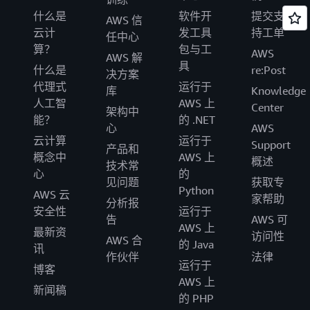
什么是
软件开
提交支
AWS 信
云计
发工具
持工单
任中心
算？
包与工
AWS
AWS 解
具
什么是
re:Post
决方案
代理式
运行于
库
Knowledge
人工智
AWS 上
Center
架构中
能？
的 .NET
心
AWS
云计算
运行于
Support
产品和
概念中
AWS 上
概述
技术常
心
的
见问题
获取专
Python
AWS 云
家帮助
分析报
安全性
运行于
告
AWS 可
AWS 上
最新资
访问性
AWS 合
的 Java
讯
作伙伴
法律
运行于
博客
AWS 上
新闻稿
的 PHP