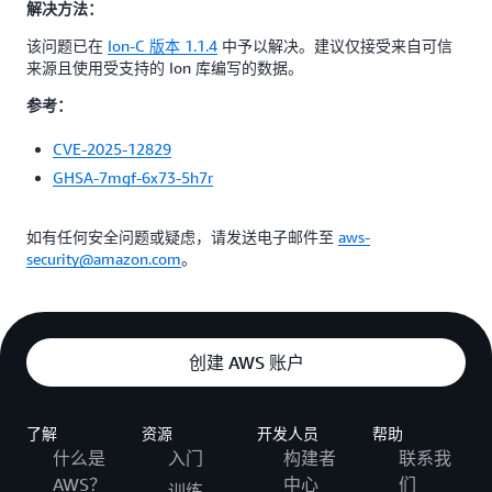
解决方法：
该问题已在
Ion-C 版本 1.1.4
中予以解决。建议仅接受来自可信
来源且使用受支持的 Ion 库编写的数据。
参考：
CVE-2025-12829
GHSA-7mgf-6x73-5h7r
如有任何安全问题或疑虑，请发送电子邮件至
aws-
security@amazon.com
。
创建 AWS 账户
了解
资源
开发人员
帮助
什么是
入门
构建者
联系我
AWS？
中心
们
训练