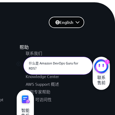
English
帮助
联系我们
提交支持工单
1
什么是 Amazon DevOps Guru for
AWS re:Post
RDS？
Knowledge Center
联系

售前
AWS Support 概述
获取专家帮助
pt
AWS 可访问性
法律
智能
