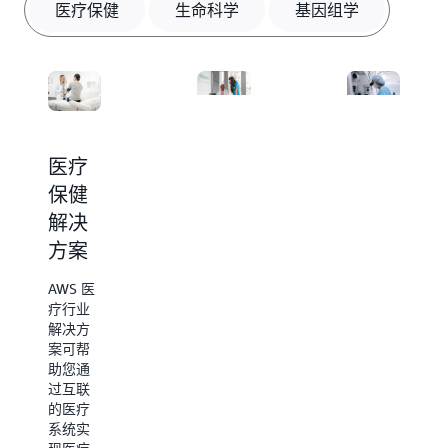
医疗保健
生命科学
基因组学
医疗
生命
基因
保健
科学
组学
解决
解决
解决
方案
方案
方案
AWS 医
AWS 生
AWS 基
疗行业
命科学
因组学
解决方
行业解
解决方
案可帮
决方案
案可帮
助您通
可帮助
助您通
过互联
您在治
过自动
的医疗
疗生命
化的工
系统实
周期中
作流来