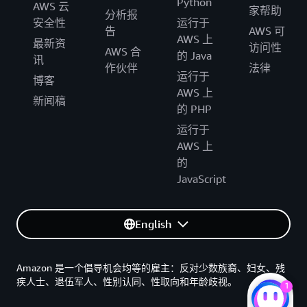
Python
AWS 云
家帮助
分析报
安全性
运行于
告
AWS 可
AWS 上
最新资
访问性
AWS 合
的 Java
讯
作伙伴
法律
运行于
博客
AWS 上
新闻稿
的 PHP
运行于
AWS 上
的
JavaScript
English
Amazon 是一个倡导机会均等的雇主：反对少数族裔、妇女、残
疾人士、退伍军人、性别认同、性取向和年龄歧视。
1