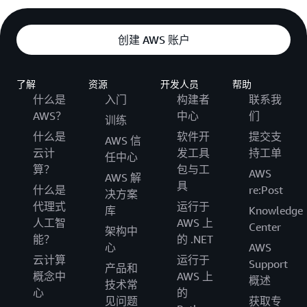
创建 AWS 账户
了解
资源
开发人员
帮助
什么是
入门
构建者
联系我
AWS？
中心
们
训练
什么是
软件开
提交支
AWS 信
云计
发工具
持工单
任中心
算？
包与工
AWS
AWS 解
具
什么是
re:Post
决方案
代理式
运行于
库
Knowledge
人工智
AWS 上
Center
架构中
能？
的 .NET
心
AWS
云计算
运行于
Support
产品和
概念中
AWS 上
概述
技术常
心
的
见问题
获取专