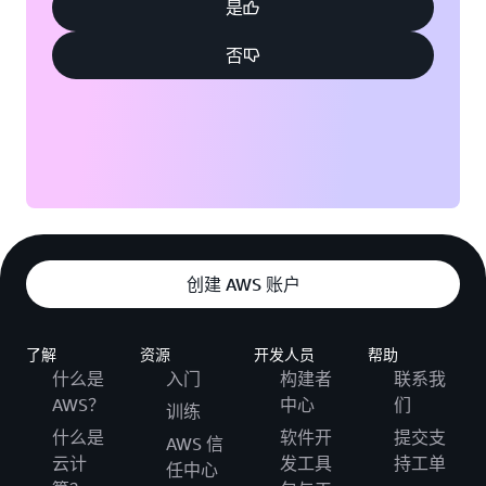
是
否
创建 AWS 账户
了解
资源
开发人员
帮助
什么是
入门
构建者
联系我
AWS？
中心
们
训练
什么是
软件开
提交支
AWS 信
云计
发工具
持工单
任中心