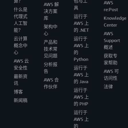
算？
包与工
AWS
AWS 解
具
什么是
re:Post
决方案
代理式
运行于
库
Knowledge
人工智
AWS 上
Center
架构中
能？
的 .NET
心
AWS
云计算
运行于
Support
产品和
概念中
AWS 上
概述
技术常
心
的
见问题
获取专
Python
AWS 云
家帮助
分析报
安全性
运行于
告
AWS 可
AWS 上
最新资
访问性
AWS 合
的 Java
讯
作伙伴
法律
运行于
博客
AWS 上
新闻稿
的 PHP
运行于
AWS 上
的