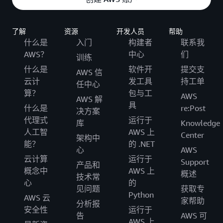
了解
资源
开发人员
帮助
什么是
入门
构建者
联系我
AWS？
中心
们
训练
什么是
软件开
提交支
AWS 信
云计
发工具
持工单
任中心
算？
包与工
AWS
AWS 解
具
什么是
re:Post
决方案
代理式
运行于
库
Knowledge
人工智
AWS 上
Center
架构中
能？
的 .NET
心
AWS
云计算
运行于
Support
产品和
概念中
AWS 上
概述
技术常
心
的
见问题
获取专
Python
AWS 云
家帮助
分析报
安全性
运行于
告
AWS 可
AWS 上