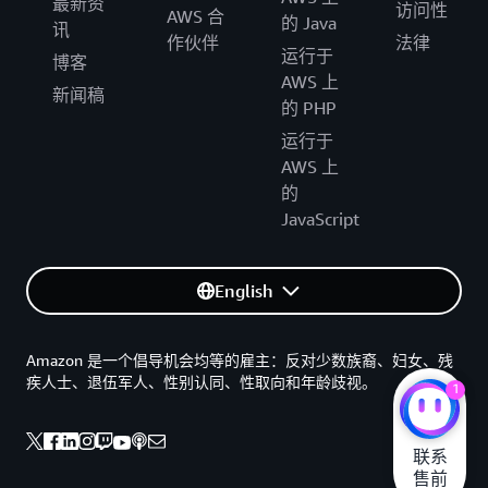
最新资
访问性
AWS 合
的 Java
讯
作伙伴
法律
运行于
博客
AWS 上
新闻稿
的 PHP
运行于
AWS 上
的
JavaScript
English
Amazon 是一个倡导机会均等的雇主：反对少数族裔、妇女、残
疾人士、退伍军人、性别认同、性取向和年龄歧视。
1
联系

售前