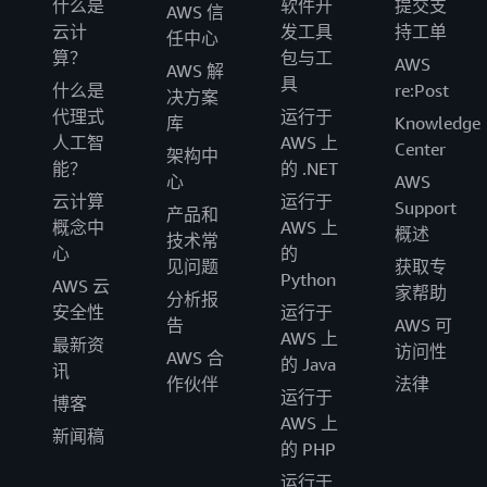
什么是
软件开
提交支
AWS 信
云计
发工具
持工单
任中心
算？
包与工
AWS
AWS 解
具
什么是
re:Post
决方案
代理式
运行于
库
Knowledge
人工智
AWS 上
Center
架构中
能？
的 .NET
心
AWS
云计算
运行于
Support
产品和
概念中
AWS 上
概述
技术常
心
的
见问题
获取专
Python
AWS 云
家帮助
分析报
安全性
运行于
告
AWS 可
AWS 上
最新资
访问性
AWS 合
的 Java
讯
作伙伴
法律
运行于
博客
AWS 上
新闻稿
的 PHP
运行于