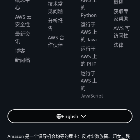
概念中
AWS 上
概述
技术常
心
的
见问题
获取专
Python
AWS 云
家帮助
分析报
安全性
运行于
告
AWS 可
AWS 上
最新资
访问性
AWS 合
的 Java
讯
作伙伴
法律
运行于
博客
AWS 上
新闻稿
的 PHP
运行于
AWS 上
的
JavaScript
English
Amazon 是一个倡导机会均等的雇主：反对少数族裔、妇女、残