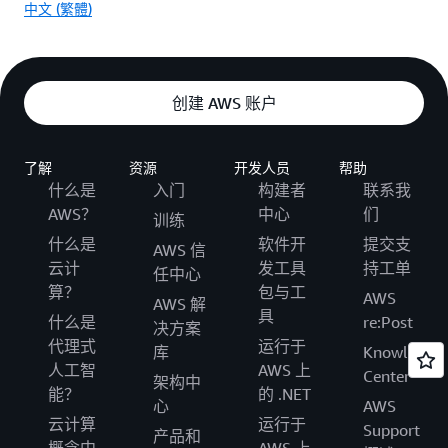
中文 (繁體)
创建 AWS 账户
了解
资源
开发人员
帮助
什么是
入门
构建者
联系我
AWS？
中心
们
训练
什么是
软件开
提交支
AWS 信
云计
发工具
持工单
任中心
算？
包与工
AWS
AWS 解
具
什么是
re:Post
决方案
代理式
运行于
库
Knowledge
人工智
AWS 上
Center
架构中
能？
的 .NET
心
AWS
云计算
运行于
Support
产品和