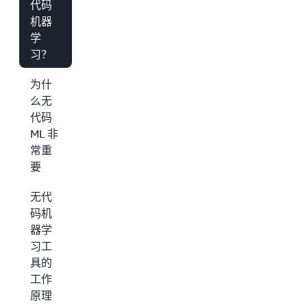
代码
机器
学
习？
为什
么无
代码
ML 非
常重
要
无代
码机
器学
习工
具的
工作
原理