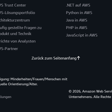
S Trust Center
.NET auf AWS
S-Lösungsportfolio
Python in AWS
chitekturzentrum
Java in AWS
ufig gestellte Fragen zu
PHP in AWS
odukt und Technik
JavaScript in AWS
richte von Analysten
S-Partner
Zurück zum Seitenanfang
htigung: Minderheiten/Frauen/Menschen mit
lle Orientierung/Alter.
© 2026, Amazon Web Service
llungen
Unternehmens. Alle Rechte 