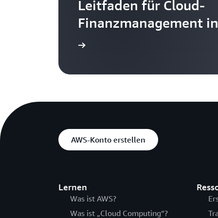
Leitfaden für Cloud-
Finanzmanagement i
Erste Schritte
AWS-Konto erstellen
Lernen
Ress
Was ist AWS?
Er
Was ist „Cloud Computing“?
Tr