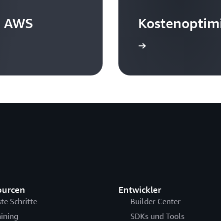
n AWS
Kostenoptim
Weitere Informationen
ourcen
Entwickler
ste Schritte
Builder Center
aining
SDKs und Tools