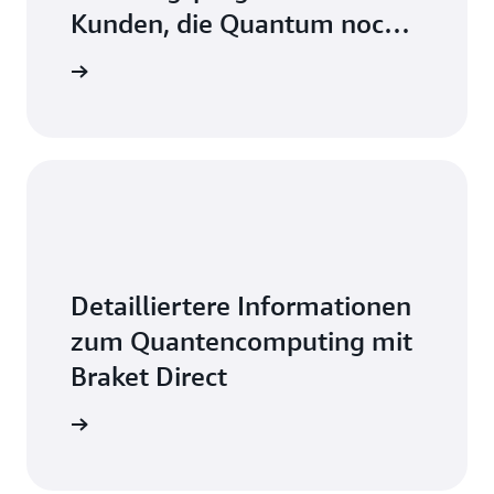
Kunden, die Quantum noch
nicht kennen.
ashboard
Detailliertere Informationen
zum Quantencomputing mit
Braket Direct
mationen