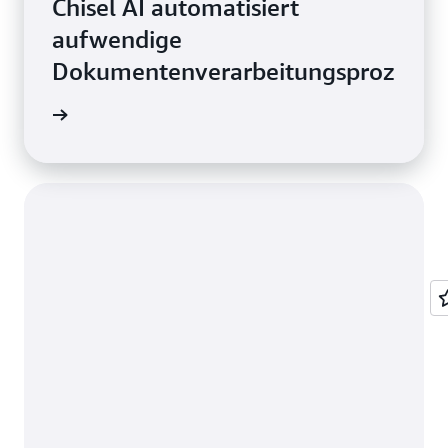
Chisel AI automatisiert
aufwendige
Dokumentenverarbeitungsprozesse
ationen