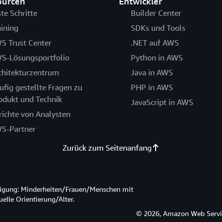
ourcen
Entwickler
ste Schritte
Builder Center
aining
SDKs und Tools
S Trust Center
.NET auf AWS
S-Lösungsportfolio
Python in AWS
chitekturzentrum
Java in AWS
ufig gestellte Fragen zu
PHP in AWS
odukt und Technik
JavaScript in AWS
richte von Analysten
S-Partner
Zurück zum Seitenanfang
htigung: Minderheiten/Frauen/Menschen mit
lle Orientierung/Alter.
© 2026, Amazon Web Service