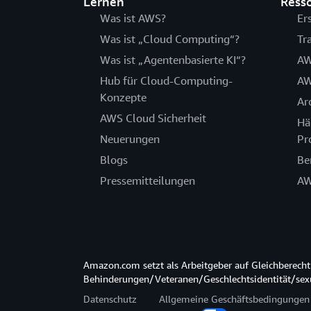
Lernen
Ress
Was ist AWS?
Er
Was ist „Cloud Computing“?
Tr
Was ist „Agentenbasierte KI“?
AW
Hub für Cloud-Computing-
AW
Konzepte
Ar
AWS Cloud Sicherheit
Hä
Neuerungen
Pr
Blogs
Be
Pressemitteilungen
AW
Amazon.com setzt als Arbeitgeber auf Gleichberec
Behinderungen/Veteranen/Geschlechtsidentität/sexue
Datenschutz
Allgemeine Geschäftsbedingungen