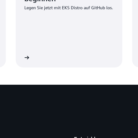
Legen Sie jetzt mit EKS Distro auf GitHub los.
mationen »
Erfahren Sie mehr über EKS Distro