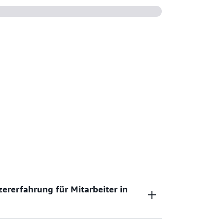
 Center mit Ihrer vorhandenen
llen Sie ein neues Verzeichnis und verwalten
auf einen Teil oder die gesamte AWS-
zererfahrung für Mitarbeiter in