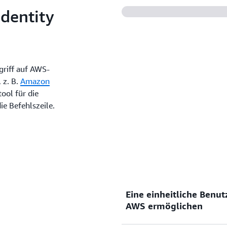
Verwenden Sie IAM Identity
Identity
Identitätsquelle oder erste
Sie den Mitarbeiterzugriff 
Umgebung.
griff auf AWS-
 z. B.
Amazon
tool für die
ie Befehlszeile.
Eine einheitliche Benut
AWS ermöglichen