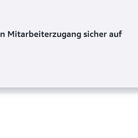
en Mitarbeiterzugang sicher auf
die Sicherheitslage mit
äts- und Zugriffsmanagement