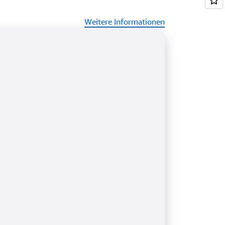
S-Konten. Benutzer können sich über die
he, AWS SDKs oder die mobile App der
Weitere Informationen
dung ihrer
tionen anmelden, um eine einheitliche
rleisten.