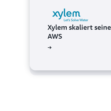
Xylem skaliert sein
Behavox verbessert 
AWS
Mehrkonten-Identit
Die Fallstudie lesen
Die Fallstudie lesen