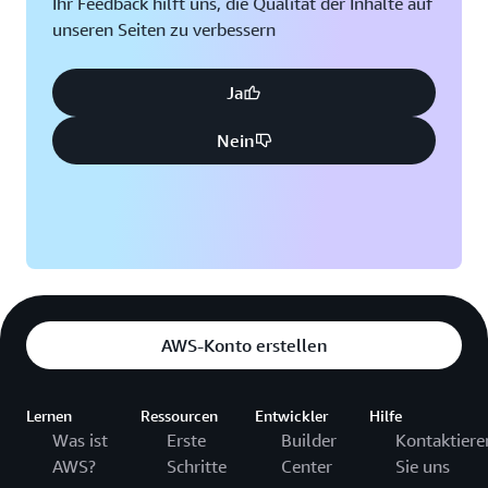
Ihr Feedback hilft uns, die Qualität der Inhalte auf
unseren Seiten zu verbessern
Ja
Nein
AWS-Konto erstellen
Lernen
Ressourcen
Entwickler
Hilfe
Was ist
Erste
Builder
Kontaktiere
AWS?
Schritte
Center
Sie uns