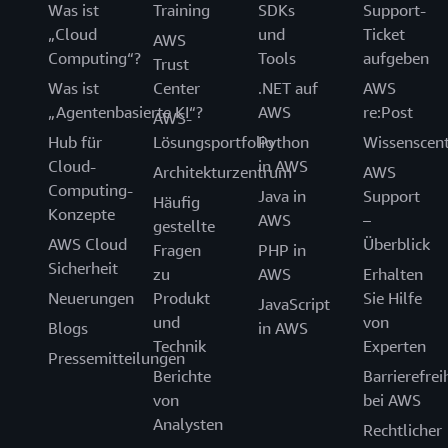
Was ist
Training
SDKs
Support-
„Cloud
und
Ticket
AWS
Computing“?
Tools
aufgeben
Trust
Was ist
Center
.NET auf
AWS
„Agentenbasierte KI“?
AWS
re:Post
AWS-
Hub für
Lösungsportfolio
Python
Wissenscen
Cloud-
in AWS
Architekturzentrum
AWS
Computing-
Java in
Support
Häufig
Konzepte
AWS
–
gestellte
AWS Cloud
Überblick
Fragen
PHP in
Sicherheit
zu
AWS
Erhalten
Neuerungen
Produkt
Sie Hilfe
JavaScript
und
von
Blogs
in AWS
Technik
Experten
Pressemitteilungen
Berichte
Barrierefrei
von
bei AWS
Analysten
Rechtlicher