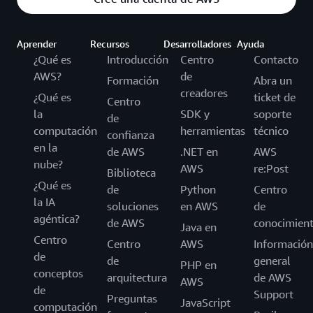
Aprender
Recursos
Desarrolladores
Ayuda
¿Qué es
Introducción
Centro
Contacto
AWS?
de
Formación
Abra un
creadores
¿Qué es
ticket de
Centro
la
SDK y
soporte
de
computación
herramientas
técnico
confianza
en la
de AWS
.NET en
AWS
nube?
AWS
re:Post
Biblioteca
¿Qué es
de
Python
Centro
la IA
soluciones
en AWS
de
agéntica?
de AWS
conocimien
Java en
Centro
Centro
AWS
Información
de
de
general
PHP en
conceptos
arquitectura
de AWS
AWS
de
Support
Preguntas
JavaScript
computación