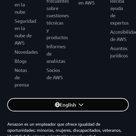
frecuentes
Reciba
en AWS
en la
sobre
ayuda
nube
cuestiones
de
Seguridad
técnicas
expertos
en la
y
Accesibilida
nube de
productos
de AWS
AWS
Informes
Asuntos
Novedades
de
jurídicos
Blogs
analistas
Notas
Socios
de
de AWS
prensa
English
Amazon es un empleador que ofrece igualdad de
oportunidades: minorías, mujeres, discapacitados, veteranos,