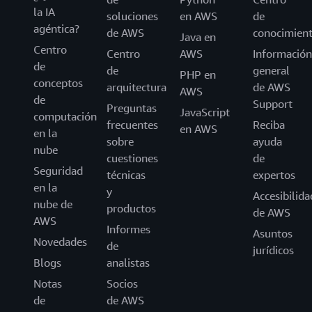
la IA
soluciones
en AWS
de
agéntica?
de AWS
conocimien
Java en
Centro
Centro
AWS
Información
de
de
general
PHP en
conceptos
arquitectura
de AWS
AWS
de
Support
Preguntas
JavaScript
computación
frecuentes
Reciba
en AWS
en la
sobre
ayuda
nube
cuestiones
de
Seguridad
técnicas
expertos
en la
y
Accesibilida
nube de
productos
de AWS
AWS
Informes
Asuntos
Novedades
de
jurídicos
Blogs
analistas
Notas
Socios
de
de AWS