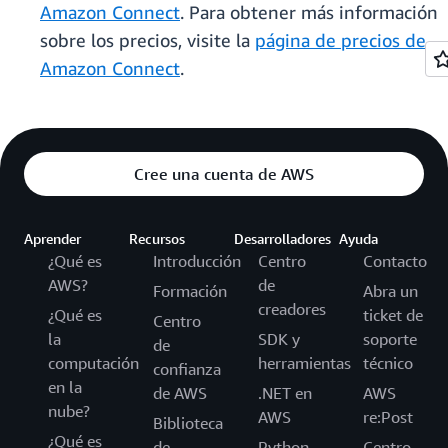
Amazon Connect
. Para obtener más información
sobre los precios, visite la
página de precios de
Amazon Connect
.
Cree una cuenta de AWS
Aprender
Recursos
Desarrolladores
Ayuda
¿Qué es
Introducción
Centro
Contacto
AWS?
de
Formación
Abra un
creadores
¿Qué es
ticket de
Centro
la
SDK y
soporte
de
computación
herramientas
técnico
confianza
en la
de AWS
.NET en
AWS
nube?
AWS
re:Post
Biblioteca
¿Qué es
de
Python
Centro