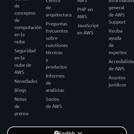
Centro
AWS
Información
de
de
general
PHP en
conceptos
arquitectura
de AWS
AWS
de
Support
Preguntas
JavaScript
computación
frecuentes
Reciba
en AWS
en la
sobre
ayuda
nube
cuestiones
de
Seguridad
técnicas
expertos
en la
y
Accesibilida
nube de
productos
de AWS
AWS
Informes
Asuntos
Novedades
de
jurídicos
Blogs
analistas
Notas
Socios
de
de AWS
prensa
English