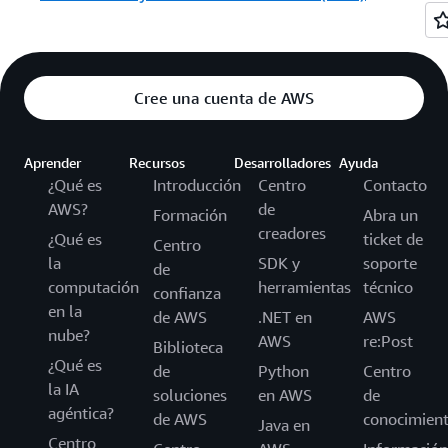
Cree una cuenta de AWS
Aprender
Recursos
Desarrolladores
Ayuda
¿Qué es
Introducción
Centro
Contacto
AWS?
de
Formación
Abra un
creadores
¿Qué es
ticket de
Centro
la
SDK y
soporte
de
computación
herramientas
técnico
confianza
en la
de AWS
.NET en
AWS
nube?
AWS
re:Post
Biblioteca
¿Qué es
de
Python
Centro
la IA
soluciones
en AWS
de
agéntica?
de AWS
conocimien
Java en
Centro