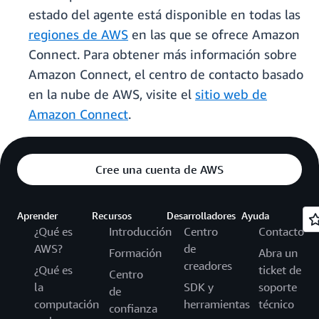
estado del agente está disponible en todas las
regiones de AWS
en las que se ofrece Amazon
Connect. Para obtener más información sobre
Amazon Connect, el centro de contacto basado
en la nube de AWS, visite el
sitio web de
Amazon Connect
.
Cree una cuenta de AWS
Aprender
Recursos
Desarrolladores
Ayuda
¿Qué es
Introducción
Centro
Contacto
AWS?
de
Formación
Abra un
creadores
¿Qué es
ticket de
Centro
la
SDK y
soporte
de
computación
herramientas
técnico
confianza