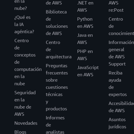
en la
de AWS
.NET en
AWS
nube?
AWS
re:Post
Biblioteca
¿Qué es
de
Python
Centro
la IA
soluciones
en AWS
de
agéntica?
de AWS
conocimien
Java en
Centro
Centro
AWS
Información
de
de
general
PHP en
conceptos
arquitectura
de AWS
AWS
de
Support
Preguntas
JavaScript
computación
frecuentes
Reciba
en AWS
en la
sobre
ayuda
nube
cuestiones
de
Seguridad
técnicas
expertos
en la
y
Accesibilida
nube de
productos
de AWS
AWS
Informes
Asuntos
Novedades
de
jurídicos
Blogs
analistas