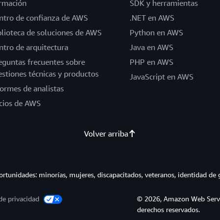
rmación
SDK y herramientas
ntro de confianza de AWS
.NET en AWS
blioteca de soluciones de AWS
Python en AWS
ntro de arquitectura
Java en AWS
eguntas frecuentes sobre
PHP en AWS
estiones técnicas y productos
JavaScript en AWS
formes de analistas
cios de AWS
Volver arriba
tunidades: minorías, mujeres, discapacitados, veteranos, identidad de 
de privacidad
© 2026, Amazon Web Service
derechos reservados.