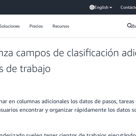
English
Contáct
Soluciones
Precios
Recursos
B
za campos de clasificación adic
s de trabajo
 en columnas adicionales los datos de pasos, tareas y p
 usuarios encontrar y organizar rápidamente los datos s
enderizado suelen tener cientos de trabajos ejecutánd