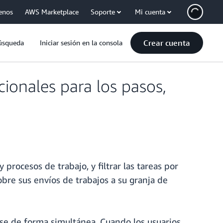
enos
AWS Marketplace
Soporte
Mi cuenta
Crear cuenta
úsqueda
Iniciar sesión en la consola
ionales para los pasos,
rocesos de trabajo, y filtrar las tareas por
obre sus envíos de trabajos a su granja de
ose de forma simultánea. Cuando los usuarios