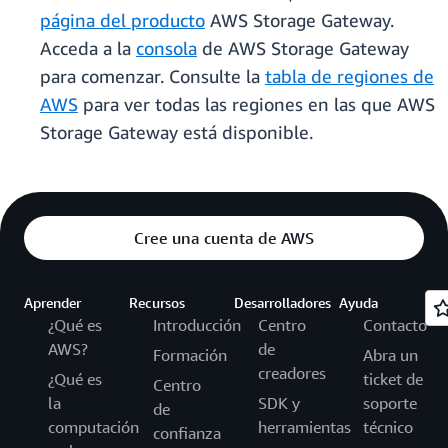
página del producto
AWS Storage Gateway.
Acceda a la
consola
de AWS Storage Gateway
para comenzar. Consulte la
tabla de regiones de
AWS
para ver todas las regiones en las que AWS
Storage Gateway está disponible.
Cree una cuenta de AWS
Aprender
Recursos
Desarrolladores
Ayuda
¿Qué es
Introducción
Centro
Contacto
AWS?
de
Formación
Abra un
creadores
¿Qué es
ticket de
Centro
la
SDK y
soporte
de
computación
herramientas
técnico
confianza