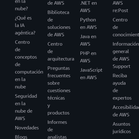
en la
de AWS
.NET en
AWS
nube?
AWS
re:Post
Biblioteca
¿Qué es
de
Python
Centro
la IA
soluciones
en AWS
de
agéntica?
de AWS
conocimien
Java en
Centro
Centro
AWS
Información
de
de
general
PHP en
conceptos
arquitectura
de AWS
AWS
de
Support
Preguntas
JavaScript
computación
frecuentes
Reciba
en AWS
en la
sobre
ayuda
nube
cuestiones
de
Seguridad
técnicas
expertos
en la
y
Accesibilida
nube de
productos
de AWS
AWS
Informes
Asuntos
Novedades
de
jurídicos
Blogs
analistas