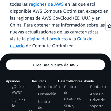
todas las
regiones de AWS
en las que está
disponible AWS Compute Optimizer, excepto en
las regiones de AWS GovCloud (EE. UU.) y en
China. Para obtener más información sobre las
nuevas actualizaciones de las características,
visite la
página del producto
y la
Guía del
usuario
de Compute Optimizer.
Cree una cuenta de AWS
Aprender
Recursos
Desarrolladores
Ayuda
¿Qué es
Introducción
Centro
Contacto
AWS?
de
Formación
Abra un
creadores
¿Qué es
ticket de
Centro
la
SDK y
soporte
de