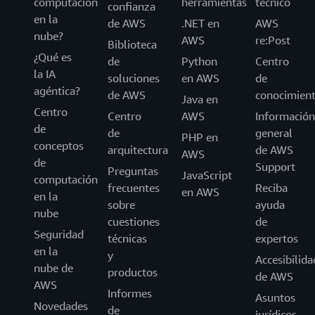
computación
herramientas
técnico
confianza
en la
de AWS
.NET en
AWS
nube?
AWS
re:Post
Biblioteca
¿Qué es
de
Python
Centro
la IA
soluciones
en AWS
de
agéntica?
de AWS
conocimien
Java en
Centro
Centro
AWS
Información
de
de
general
PHP en
conceptos
arquitectura
de AWS
AWS
de
Support
Preguntas
JavaScript
computación
frecuentes
Reciba
en AWS
en la
sobre
ayuda
nube
cuestiones
de
Seguridad
técnicas
expertos
en la
y
Accesibilida
nube de
productos
de AWS
AWS
Informes
Asuntos
Novedades
de
jurídicos