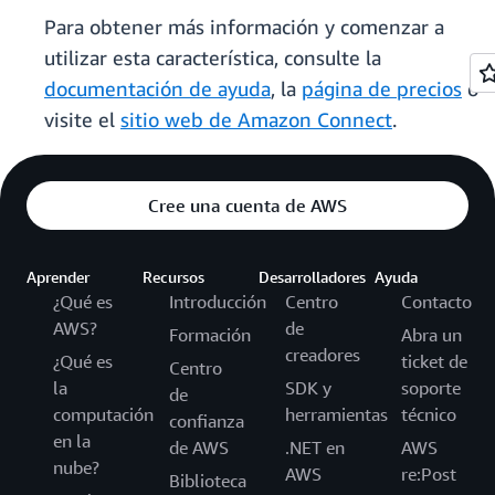
Para obtener más información y comenzar a
utilizar esta característica, consulte la
documentación de ayuda
, la
página de precios
o
visite el
sitio web de Amazon Connect
.
Cree una cuenta de AWS
Aprender
Recursos
Desarrolladores
Ayuda
¿Qué es
Introducción
Centro
Contacto
AWS?
de
Formación
Abra un
creadores
¿Qué es
ticket de
Centro
la
SDK y
soporte
de
computación
herramientas
técnico
confianza
en la
de AWS
.NET en
AWS
nube?
AWS
re:Post
Biblioteca