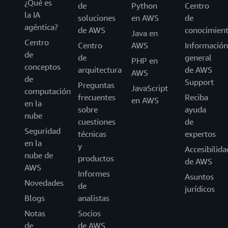
¿Qué es
de
Python
Centro
la IA
soluciones
en AWS
de
agéntica?
de AWS
conocimien
Java en
Centro
Centro
AWS
Información
de
de
general
PHP en
conceptos
arquitectura
de AWS
AWS
de
Support
Preguntas
JavaScript
computación
frecuentes
Reciba
en AWS
en la
sobre
ayuda
nube
cuestiones
de
Seguridad
técnicas
expertos
en la
y
Accesibilida
nube de
productos
de AWS
AWS
Informes
Asuntos
Novedades
de
jurídicos
Blogs
analistas
Notas
Socios
de
de AWS