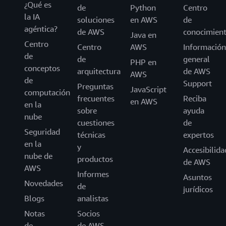
¿Qué es
de
Python
Centro
la IA
soluciones
en AWS
de
agéntica?
de AWS
conocimien
Java en
Centro
Centro
AWS
Información
de
de
general
PHP en
conceptos
arquitectura
de AWS
AWS
de
Support
Preguntas
JavaScript
computación
frecuentes
Reciba
en AWS
en la
sobre
ayuda
nube
cuestiones
de
Seguridad
técnicas
expertos
en la
y
Accesibilida
nube de
productos
de AWS
AWS
Informes
Asuntos
Novedades
de
jurídicos
Blogs
analistas
Notas
Socios
de
de AWS