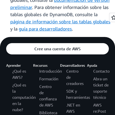
globales, consulte la
documentación de versión
preliminar
. Para obtener información sobre las
tablas globales de DynamoDB, consulte la
página de información sobre las tablas globales
y la
guía para desarrolladores
.
Cree una cuenta de AWS
Aprender
Recursos
Desarrolladores
Ayuda
¿Qué es
Introducción
Centro
Contacto
AWS?
de
Formación
Abra un
creadores
¿Qué es
ticket de
Centro
la
SDK y
soporte
de
computación
herramientas
técnico
confianza
en la
de AWS
.NET en
AWS
nube?
AWS
re:Post
Biblioteca