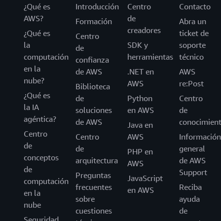
¿Qué es
Introducción
Centro
Contacto
AWS?
de
Formación
Abra un
creadores
¿Qué es
ticket de
Centro
la
SDK y
soporte
de
computación
herramientas
técnico
confianza
en la
de AWS
.NET en
AWS
nube?
AWS
re:Post
Biblioteca
¿Qué es
de
Python
Centro
la IA
soluciones
en AWS
de
agéntica?
de AWS
conocimien
Java en
Centro
Centro
AWS
Información
de
de
general
PHP en
conceptos
arquitectura
de AWS
AWS
de
Support
Preguntas
JavaScript
computación
frecuentes
Reciba
en AWS
en la
sobre
ayuda
nube
cuestiones
de
Seguridad