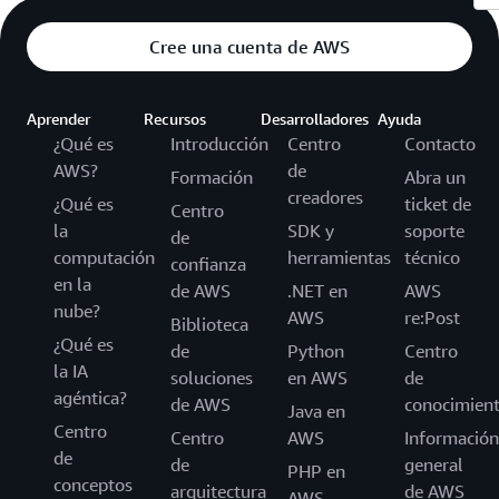
Cree una cuenta de AWS
Aprender
Recursos
Desarrolladores
Ayuda
¿Qué es
Introducción
Centro
Contacto
AWS?
de
Formación
Abra un
creadores
¿Qué es
ticket de
Centro
la
SDK y
soporte
de
computación
herramientas
técnico
confianza
en la
de AWS
.NET en
AWS
nube?
AWS
re:Post
Biblioteca
¿Qué es
de
Python
Centro
la IA
soluciones
en AWS
de
agéntica?
de AWS
conocimien
Java en
Centro
Centro
AWS
Información
de
de
general
PHP en
conceptos
arquitectura
de AWS
AWS