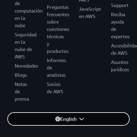
de
Support
Preguntas
JavaScript
computación
frecuentes
Reciba
en AWS
en la
sobre
ayuda
nube
cuestiones
de
Seguridad
técnicas
expertos
en la
y
Accesibilida
nube de
productos
de AWS
AWS
Informes
Asuntos
Novedades
de
jurídicos
Blogs
analistas
Notas
Socios
de
de AWS
prensa
English