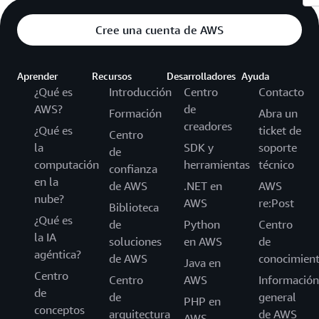
Cree una cuenta de AWS
Aprender
Recursos
Desarrolladores
Ayuda
¿Qué es
Introducción
Centro
Contacto
AWS?
de
Formación
Abra un
creadores
¿Qué es
ticket de
Centro
la
SDK y
soporte
de
computación
herramientas
técnico
confianza
en la
de AWS
.NET en
AWS
nube?
AWS
re:Post
Biblioteca
¿Qué es
de
Python
Centro
la IA
soluciones
en AWS
de
agéntica?
de AWS
conocimien
Java en
Centro
Centro
AWS
Información
de
de
general
PHP en
conceptos
arquitectura
de AWS
AWS