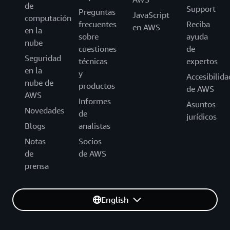
de
Support
Preguntas
JavaScript
computación
frecuentes
Reciba
en AWS
en la
sobre
ayuda
nube
cuestiones
de
Seguridad
técnicas
expertos
en la
y
Accesibilida
nube de
productos
de AWS
AWS
Informes
Asuntos
Novedades
de
jurídicos
Blogs
analistas
Notas
Socios
de
de AWS
prensa
English