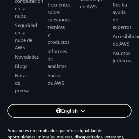
computación
frecuentes
Reciba
en AWS
en la
sobre
ayuda
nube
cuestiones
de
Seguridad
técnicas
expertos
en la
y
Accesibilida
nube de
productos
de AWS
AWS
Informes
Asuntos
Novedades
de
jurídicos
Blogs
analistas
Notas
Socios
de
de AWS
prensa
English
Amazon es un empleador que ofrece igualdad de
oportunidades: minorías, mujeres, discapacitados, veteranos,