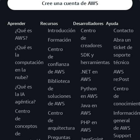
Cree una cuenta de AWS
Aprender
Recursos
Desarrolladores
Ayuda
¿Qué es
Introducción
Centro
Contacto
AWS?
de
Formación
Abra un
creadores
¿Qué es
ticket de
Centro
la
SDK y
soporte
de
computación
herramientas
técnico
confianza
en la
de AWS
.NET en
AWS
nube?
AWS
re:Post
Biblioteca
¿Qué es
de
Python
Centro
la IA
soluciones
en AWS
de
agéntica?
de AWS
conocimien
Java en
Centro
Centro
AWS
Información
de
de
general
PHP en
conceptos
arquitectura
de AWS
AWS
de
Support
Preguntas
JavaScript